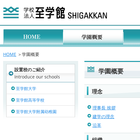
HOME
＞学園概要
設置校のご紹介
学園概要
Introduce our schools
至学館大学
理念
至学館高等学校
理事長 挨拶
至学館大学附属幼稚園
建学の理念
沿革
組織